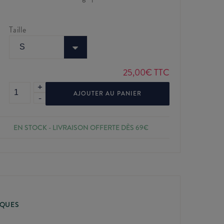
Taille
25,00
€
TTC
+
quantité
AJOUTER AU PANIER
-
de
T-
shirt
EN STOCK
- LIVRAISON OFFERTE DÈS 69€
Piha
glazed
green
IQUES