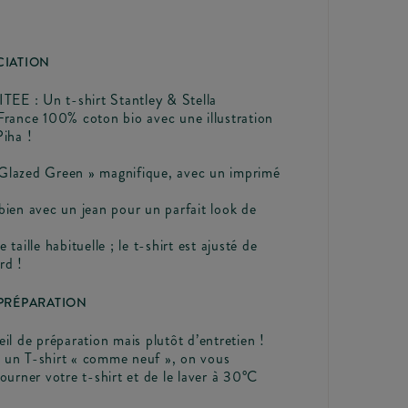
CIATION
E : Un t-shirt Stantley & Stella
 France 100% coton bio avec une illustration
Piha !
Glazed Green » magnifique, avec un imprimé
bien avec un jean pour un parfait look de
 taille habituelle ; le t-shirt est ajusté de
rd !
 PRÉPARATION
eil de préparation mais plutôt d’entretien !
 un T-shirt « comme neuf », on vous
tourner votre t-shirt et de le laver à 30°C