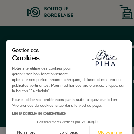
BOUTIQUE
BORDELAISE
EXPÉRIENCE CAFÉ
INFOS PR
Café
Le Coffee S
Équipement
Professionne
Merch
Probat