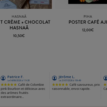
HASNAÂ
PIHA
TIT CRÈME » CHOCOLAT
POSTER CAFÉ AJ
HASNAÂ
12,00
€
10,50
€