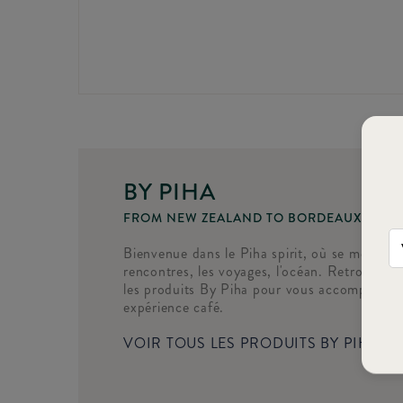
BY PIHA
FROM NEW ZEALAND TO BORDEAUX
Bienvenue dans le Piha spirit, où se mêlent l'
rencontres, les voyages, l'océan. Retrouvez n
les produits By Piha pour vous accompagner
expérience café.
VOIR TOUS LES PRODUITS BY PIHA